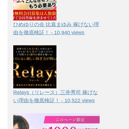
ひめゆりの会 比嘉まゆみ 稼げない理
由を徹底検証！ - 10,940 views
Relays（リレース）三井秀司 稼げな
い理由を徹底検証！ - 10,522 views