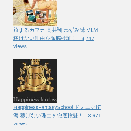
旅するカフカ 高井翔 ねずみ講 MLM
稼げない理由を徹底検証！ - 8,747
views
HappinessFantasySchool ドミニク拓
海 稼げない理由を徹底検証！ - 8,671
views