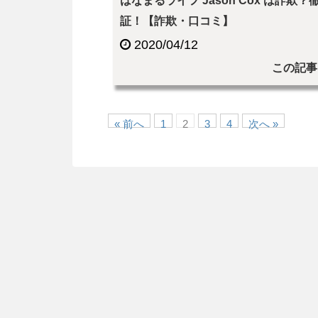
はなまるライフ Jason Cox は詐欺？
証！【詐欺・口コミ】
2020/04/12
この記事
« 前へ
1
2
3
4
次へ »