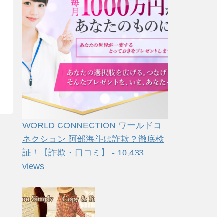
WORLD CONNECTION ワールドコ
ネクション 阿部海斗は詐欺？徹底検
証！【詐欺・口コミ】 - 10,433
views