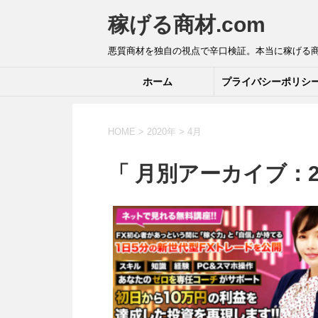
稼げる商材.com
悪質商材を独自の視点で辛口検証。本当に稼げる
ホーム
プライバシーポリシ
HOME
>
2020年
>
4月
「 月別アーカイブ：20