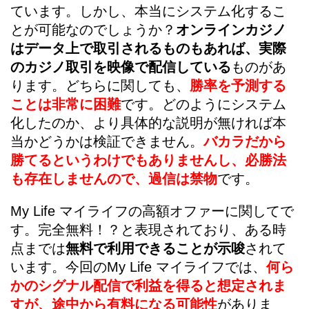
ています。しかし、本当にシステム化するこ
とが可能なのでしょうか？
オンラインカジノ
はデータ上で取引されるものもあれば、実際
のカジノ取引を映像で配信している
ものがあ
ります。どちらに関しても、
勝率を予測する
ことは非常に困難
です。どのようにシステム
化したのか、より具体的な説明が無ければ本
当かどうかは検証できません。
バカラだから
勝てるというわけでもありませんし、必勝法
も存在しませんので、過信は禁物
です。
My Life マイライフの高額オファーに関してで
す。完全無料！？と表現されており、ある時
点までは
無料で利用できることが示唆
されて
います。今回のMy Life マイライフでは、
何ら
かのシグナル配信で利益を得ると想定されま
すが、途中から有料になる可能性
がありま