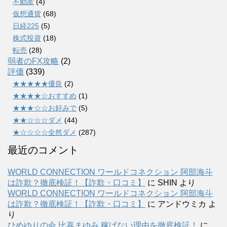
不動産
(4)
仮想通貨
(68)
日経225
(5)
株式投資
(18)
転売
(28)
弱者のFX攻略
(2)
評価
(339)
★★★★★優良
(2)
★★★★☆おすすめ
(1)
★★★☆☆お好みで
(5)
★★☆☆☆ダメ
(44)
★☆☆☆☆全然ダメ
(287)
最近のコメント
WORLD CONNECTION ワールドコネクション 阿部海斗
は詐欺？徹底検証！【詐欺・口コミ】
に
SHIN
より
WORLD CONNECTION ワールドコネクション 阿部海斗
は詐欺？徹底検証！【詐欺・口コミ】
に
アンドウミカ
よ
り
ひめゆりの会 比嘉まゆみ 稼げない理由を徹底検証！
に