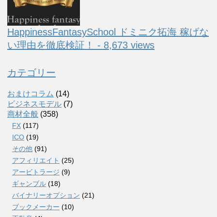
HappinessFantasySchool ドミニク拓海 稼げな
い理由を徹底検証！ - 8,673 views
カテゴリー
おまけコラム
(14)
ビジネスモデル
(7)
商材全般
(358)
FX
(117)
ICO
(19)
その他
(91)
アフィリエイト
(25)
アービトラージ
(9)
ギャンブル
(18)
バイナリーオプション
(21)
ブックメーカー
(10)