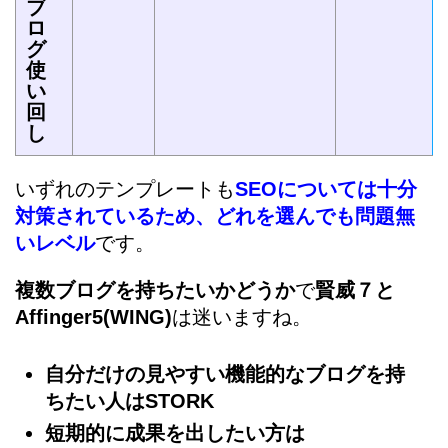
ブ
ロ
グ
使
い
回
し
いずれのテンプレートも
SEOについては十分
対策されているため、どれを選んでも問題無
いレベル
です。
複数ブログを持ちたいかどうか
で
賢威７と
Affinger5(WING)
は迷いますね。
自分だけの見やすい機能的なブログを持
ちたい人はSTORK
短期的に成果を出したい方は