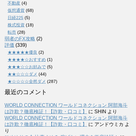
不動産
(4)
仮想通貨
(68)
日経225
(5)
株式投資
(18)
転売
(28)
弱者のFX攻略
(2)
評価
(339)
★★★★★優良
(2)
★★★★☆おすすめ
(1)
★★★☆☆お好みで
(5)
★★☆☆☆ダメ
(44)
★☆☆☆☆全然ダメ
(287)
最近のコメント
WORLD CONNECTION ワールドコネクション 阿部海斗
は詐欺？徹底検証！【詐欺・口コミ】
に
SHIN
より
WORLD CONNECTION ワールドコネクション 阿部海斗
は詐欺？徹底検証！【詐欺・口コミ】
に
アンドウミカ
よ
り