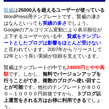
賢威
は
25000人を超えるユーザーが使っている
WordPress用テンプレートです。賢威の凄さ
はなんといっても
実績の多さ
でしょう。
Googleのアルゴリズム変動により表示順位が
上下するユーザーがいる中、
賢威をテンプレ
ートとしたブログは影響をほとんど受けない
と言われています。2007年からリリースして
12年という長い実績が信頼を支えています。
賢威はテンプレートの中でも
24800円とやや高
額
です。しかし、
無料でバージョンアップを
行うことができ、複数のブログへ使い回すこ
とが可能
です。他社のテンプレートが８００
０～１００００円前後ですから、
３ブログ以
上運営をされる方はお得に利用できる
でしょ
う。