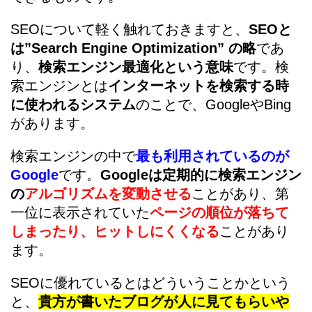
SEOについて軽く触れておきますと、
SEOと
は”Search Engine Optimization” の略
であ
り、
検索エンジン最適化という意味
です。検
索エンジンとは
インターネットを検索する時
に使われるシステム
のことで、GoogleやBing
があります。
検索エンジンの中で
最も利用されているのが
Google
です。
Googleは定期的に検索エンジン
の
アルゴリズムを変動させる
ことがあり、第
一位に表示されていた
ページの順位が落ちて
しまったり、ヒットしにくくなる
ことがあり
ます。
SEOに優れているとはどういうことかという
と、
貴方が書いたブログが人に見てもらいや