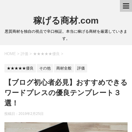
稼げる商材.com
悪質商材を独自の視点で辛口検証。本当に稼げる商材を厳選していきま
す。
HOME
>
評価
>
★★★★★優良
>
★★★★★優良
その他
商材全般
評価
【ブログ初心者必見】おすすめできる
ワードプレスの優良テンプレート３
選！
投稿日：2019年2月25日