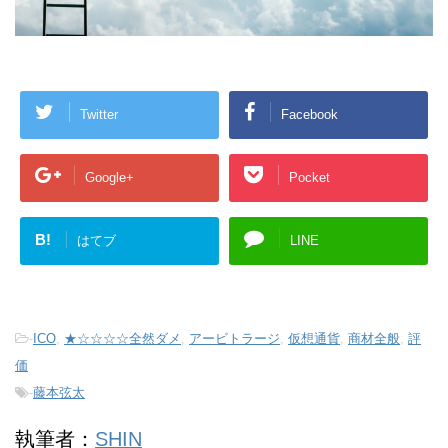
Twitter
Facebook
Google+
Pocket
B!
はてブ
LINE
-
ICO
,
★☆☆☆☆全然ダメ
,
アービトラージ
,
仮想通貨
,
商材全般
,
評
価
-
藤本弦太
執筆者：
SHIN