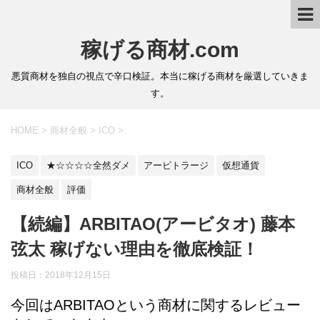
稼げる商材.com
悪質商材を独自の視点で辛口検証。本当に稼げる商材を厳選していきま
す。
HOME
>
商材全般
>
ICO
>
ICO
★☆☆☆☆全然ダメ
アービトラージ
仮想通貨
商材全般
評価
【続編】ARBITAO(アービタオ) 藤本
弦太 稼げない理由を徹底検証！
投稿日：2018年12月15日
今回はARBITAOという商材に関するレビュー