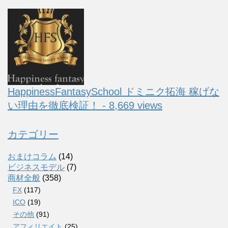
HappinessFantasySchool ドミニク拓海 稼げな
い理由を徹底検証！ - 8,669 views
カテゴリー
おまけコラム
(14)
ビジネスモデル
(7)
商材全般
(358)
FX
(117)
ICO
(19)
その他
(91)
アフィリエイト
(25)