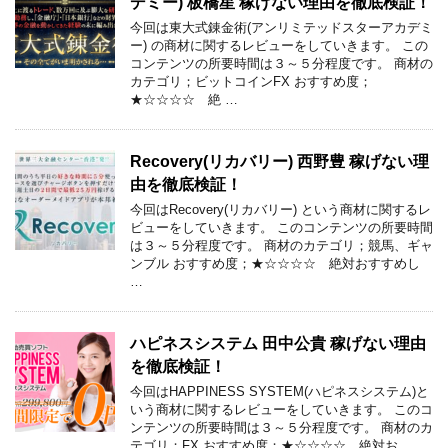
デミー) 板橋星 稼げない理由を徹底検証！
今回は東大式錬金術(アンリミテッドスターアカデミ
ー) の商材に関するレビューをしていきます。 この
コンテンツの所要時間は３～５分程度です。 商材の
カテゴリ；ビットコインFX おすすめ度；
★☆☆☆☆ 絶 …
Recovery(リカバリー) 西野豊 稼げない理
由を徹底検証！
今回はRecovery(リカバリー) という商材に関するレ
ビューをしていきます。 このコンテンツの所要時間
は３～５分程度です。 商材のカテゴリ；競馬、ギャ
ンブル おすすめ度；★☆☆☆☆ 絶対おすすめし
…
ハピネスシステム 田中公貴 稼げない理由
を徹底検証！
今回はHAPPINESS SYSTEM(ハピネスシステム)と
いう商材に関するレビューをしていきます。 このコ
ンテンツの所要時間は３～５分程度です。 商材のカ
テゴリ；FX おすすめ度；★☆☆☆☆ 絶対お …