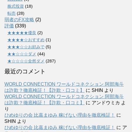
株式投資
(18)
転売
(28)
弱者のFX攻略
(2)
評価
(339)
★★★★★優良
(2)
★★★★☆おすすめ
(1)
★★★☆☆お好みで
(5)
★★☆☆☆ダメ
(44)
★☆☆☆☆全然ダメ
(287)
最近のコメント
WORLD CONNECTION ワールドコネクション 阿部海斗
は詐欺？徹底検証！【詐欺・口コミ】
に
SHIN
より
WORLD CONNECTION ワールドコネクション 阿部海斗
は詐欺？徹底検証！【詐欺・口コミ】
に
アンドウミカ
よ
り
ひめゆりの会 比嘉まゆみ 稼げない理由を徹底検証！
に
SHIN
より
ひめゆりの会 比嘉まゆみ 稼げない理由を徹底検証！
に
ア