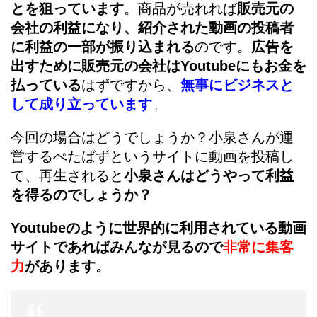
とを狙っています
。商品が売れれば
販売元の
会社の利益になり、紹介された動画の投稿者
に利益の一部が振り込まれる
のです。
広告を
出すために販売元の会社はYoutubeにもお金を
払っている
はずですから、
無事にビジネスと
して成り立っています
。
今回の場合はどうでしょうか？小泉さんが運
営するぺたばずというサイトに動画を投稿し
て、再生されると
小泉さんはどうやって利益
を得るのでしょうか？
Youtubeのように世界的に利用されている動画
サイトであればみんなが見るので
非常に集客
力
があります。