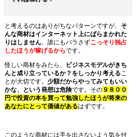
と考えるのはありがちなパターンですが、
そ
んな商材はインターネット上にばらまかれた
りはしません
。誰にもバラさず
こっそり独占
したほうが稼げるから
です。
怪しい商材をみたら、
ビジネスモデルがきち
んと成り立っているか？をしっかり考える
こ
とが大切です。
少額だからやってみてもいい
かな、という発想は危険
です。その
９８００
円で
投
資の本を買って勉強したほうが将来の
あなたにとって価値がある
はずです。
このような商材には手を出さないよう気を付