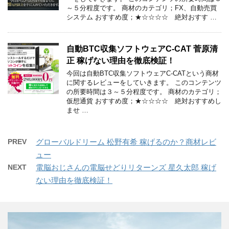
～５分程度です。 商材のカテゴリ；FX、自動売買
システム おすすめ度；★☆☆☆☆ 絶対おすす …
自動BTC収集ソフトウェアC-CAT 菅原清
正 稼げない理由を徹底検証！
今回は自動BTC収集ソフトウェアC-CATという商材
に関するレビューをしていきます。 このコンテンツ
の所要時間は３～５分程度です。 商材のカテゴリ；
仮想通貨 おすすめ度；★☆☆☆☆ 絶対おすすめし
ませ …
PREV
グローバルドリーム 松野有希 稼げるのか？商材レビ
ュー
NEXT
電脳おじさんの電脳せどりリターンズ 星久太郎 稼げ
ない理由を徹底検証！