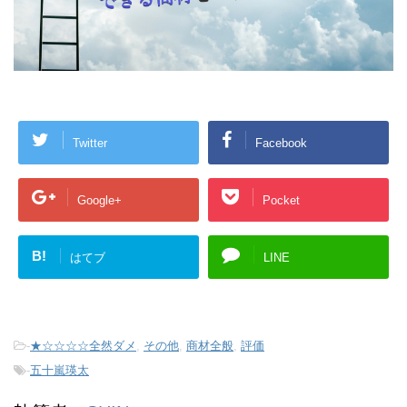
Twitter
Facebook
Google+
Pocket
B!
はてブ
LINE
-
★☆☆☆☆全然ダメ
,
その他
,
商材全般
,
評価
-
五十嵐瑛太