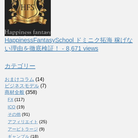
HappinessFantasySchool ドミニク拓海 稼げな
い理由を徹底検証！ - 8,671 views
カテゴリー
おまけコラム
(14)
ビジネスモデル
(7)
商材全般
(358)
FX
(117)
ICO
(19)
その他
(91)
アフィリエイト
(25)
アービトラージ
(9)
ギャンブル
(18)