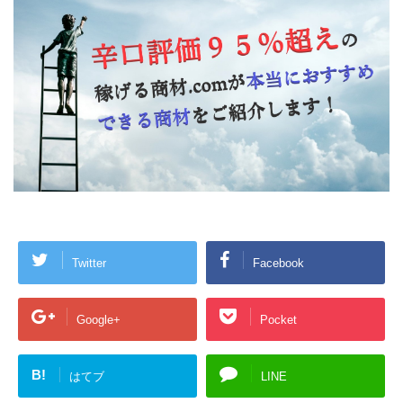
Twitter
Facebook
Google+
Pocket
B!
はてブ
LINE