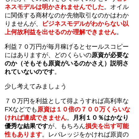
ネスモデルは明かされませんでした
。オイル
に関係する商材なのか先物取引なのかはわか
りませんが、
ビジネスモデルがわからない以
上何故利益を出せるのか理解できません
。
利益７０万円が毎月稼げるとセールスコピー
にはありますが、どのくらいの
原資が必要な
のか（そもそも原資がいるのかさえ）説明さ
れていないのです
。
少し考えてみましょう
７０万円を利益として得ようすれば高利率な
FXなどでも
原資は１０倍の７００万くらいな
ければ達成できません
。
月利１０％はかなり
優秀な結果です
が、もちろん
損失を出す可能
性もあります
。レバレッジをかければ原資の