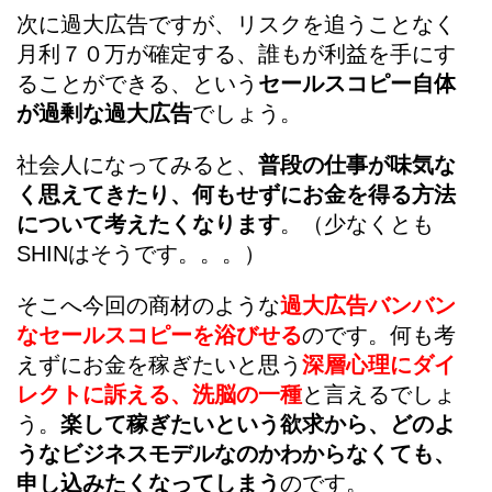
次に過大広告ですが、リスクを追うことなく
月利７０万が確定する、誰もが利益を手にす
ることができる、という
セールスコピー自体
が過剰な過大広告
でしょう。
社会人になってみると、
普段の仕事が味気な
く思えてきたり、何もせずにお金を得る方法
について考えたくなります
。（少なくとも
SHINはそうです。。。）
そこへ今回の商材のような
過大広告バンバン
なセールスコピーを浴びせる
のです。何も考
えずにお金を稼ぎたいと思う
深層心理にダイ
レクトに訴える、洗脳の一種
と言えるでしょ
う。
楽して稼ぎたいという欲求から、どのよ
うなビジネスモデルなのかわからなくても、
申し込みたくなってしまう
のです。