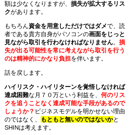
額は少なくなりますが、
損失が拡大するリス
ク
があります。
もちろん
資金を用意しただけではダメ
で、読
者である貴方自身がパソコンの
画面をじっと
見ながら取引を行わなければなりません
。
損
失が出る可能性を常に考えながら取引を行う
のは精神的にかなり負担
を伴います。
話を戻します。
ハイリスク・ハイリターンを覚悟しなければ
達成困難
な月７０万という利益を、
何のリス
クを追うことなく達成可能な手段があるので
しょうか？
ビジネスモデルを明かせない理由
のではなく、
もともと無いのではないか
と
SHINは考えます。