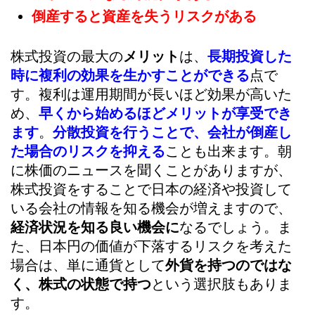
倒産すると資産を失うリスクがある
株式投資の最大の
メリット
は、
長期投資した
時に複利の効果を生かすことができる
点で
す。複利は運用期間が長いほど効果が高いた
め、
早くから始めるほどメリットが享受でき
ます
。
分散投資を行うことで、会社が倒産し
た場合のリスクを抑える
ことも出来ます。朝
に株価のニュースを聞くことがありますが、
株式投資をすることで日本の経済や投資して
いる会社の情報を知る機会が増えますので、
経済状況を知る良い機会に
なるでしょう。ま
た、日本円の価値が下落するリスクを考えた
場合は、単に通貨として
外貨を持つのではな
く、株式の状態で持つ
という選択肢もありま
す。