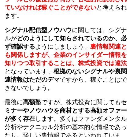
ていなければ稼ぐことができない
と考えられ
ます。
シグナル配信型ノウハウ
に関しては、シグナ
ルが
どのようにして知らされているのか、必
ず確認する
ようにしましょう。
裏情報関連と
も関係しますが、企業のインサイダー情報を
知りつつ取引することは、株式投資では違法
となっています。
根拠のないシグナルや裏関
連情報はただのデマ
ですから、稼ぐことはで
きないでしょう。
最後に
高額塾
ですが、株式投資に関しても
セ
ミナーやノウハウを商材とする高額オファー
が多く存在
します。多くはファンダメンタル
分析やテクニカル分析の基本的な情報であっ
たり、怪しい裏情報であるといわれていま