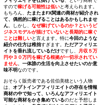
フィリエイトを仕掛けている
、という商材で
すので
稼げる可能性は低い
と考えられます。
もちろん、
たまたまFX関連の商材が紹介され
て、偶然的に稼げることはあるかもしれませ
ん
。しかし、
なぜ稼げているのか？というビ
ジネスモデルが描けていないと長期的に稼ぐ
ことは難しい
と言えます。特に
今回のような
紹介の仕方は稚拙
すぎます。
ただアフィリエ
イトを垂れ流しているだけ
ですし、
月収５万
円や３０万円を稼げる根拠が一切示されてい
ません
。
一体誰の生活を向上させたいのか意
味不明
なのです。
おそらく販売者である佐伯美穂という人物
は、
オプトインアフィリエイトの存在を情報
商材の中で知って、いろんなアフィリエイト
可能な商材をかき集めている
のだと予想しま