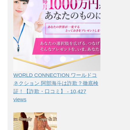
WORLD CONNECTION ワールドコ
ネクション 阿部海斗は詐欺？徹底検
証！【詐欺・口コミ】 - 10,427
views