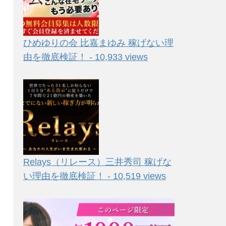
ひめゆりの会 比嘉まゆみ 稼げない理
由を徹底検証！ - 10,933 views
Relays（リレース）三井秀司 稼げな
い理由を徹底検証！ - 10,519 views