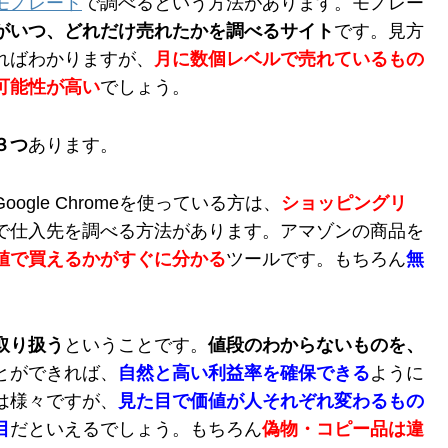
モノレート
で調べるという方法があります。モノレー
がいつ、どれだけ売れたかを調べるサイト
です。見方
ればわかりますが、
月に数個レベルで売れているもの
可能性が高い
でしょう。
３つ
あります。
oogle Chromeを使っている方は、
ショッピングリ
で仕入先を調べる方法があります。アマゾンの商品を
値で買えるかがすぐに分かる
ツールです。もちろん
無
取り扱う
ということです。
値段のわからないものを、
とができれば、
自然と高い利益率を確保できる
ように
は様々ですが、
見た目で価値が人それぞれ変わるもの
目
だといえるでしょう。もちろん
偽物・コピー品は違