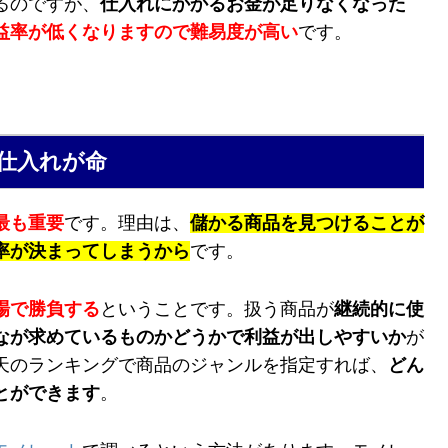
るのですが、
仕入れにかかるお金が足りなくなった
益率が低くなりますので難易度が高い
です。
仕入れが命
最も重要
です。理由は、
儲かる商品を見つけることが
率が決まってしまうから
です。
場で勝負する
ということです。扱う商品が
継続的に使
なが求めているものかどうかで利益が出しやすいか
が
天のランキングで商品のジャンルを指定すれば、
どん
とができます
。