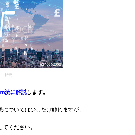
り・転売
om流に解説
します。
識については少しだけ触れますが、
してください。