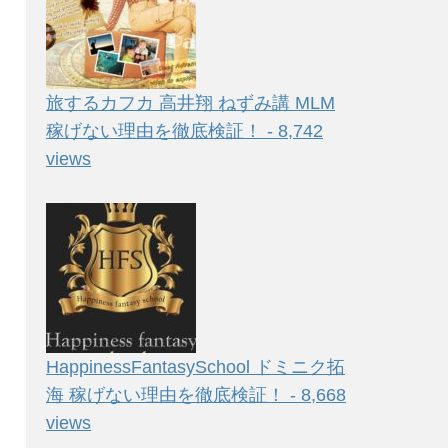
旅するカフカ 高井翔 ねずみ講 MLM
稼げない理由を徹底検証！ - 8,742
views
HappinessFantasySchool ドミニク拓
海 稼げない理由を徹底検証！ - 8,668
views