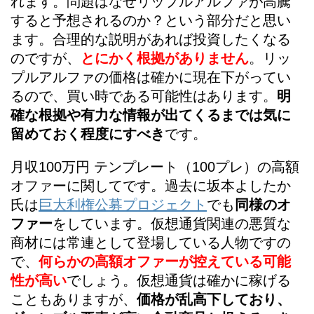
れます。問題はなぜリップルアルファが高騰
すると予想されるのか？という部分だと思い
ます。合理的な説明があれば投資したくなる
のですが、
とにかく根拠がありません
。リッ
プルアルファの価格は確かに現在下がってい
るので、買い時である可能性はあります。
明
確な根拠や有力な情報が出てくるまでは気に
留めておく程度にすべき
です。
月収100万円 テンプレート（100プレ）の高額
オファーに関してです。過去に坂本よしたか
氏は
巨大利権公募プロジェクト
でも
同様のオ
ファー
をしています。仮想通貨関連の悪質な
商材には常連として登場している人物ですの
で、
何らかの高額オファーが控えている可能
性が高い
でしょう。仮想通貨は確かに稼げる
こともありますが、
価格が乱高下しており、