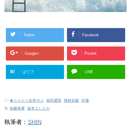
Twitter
Facebook
Google+
Pocket
B!
はてブ
LINE
-
★☆☆☆☆全然ダメ
,
仮想通貨
,
商材全般
,
評価
-
加藤将軍
,
坂本よしたか
執筆者：
SHIN