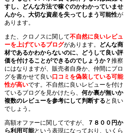
すし、どんな方法で稼ぐのかわかっていませ
んから、大切な資産を失ってしまう可能性
が
あります。
また、クロノスに関して
不自然に良いレビュ
ーを上げているブログ
があります。
どんな商
材であるかわからないのに、どうして良い評
価を付けることができるのでしょうか？
推察
にはなりますが、販売者自身か、仲間にブロ
グを書かせて良い
口コミを偽装している可能
性が高い
です。不自然に良いレビューを付け
ているブログを見かけたら、
何か裏が無いか
複数のレビューを参考にして判断する
と良い
でしょう。
高額オファーに関してですが、
７８００円か
ら利用可能
という表現になっており、いくら