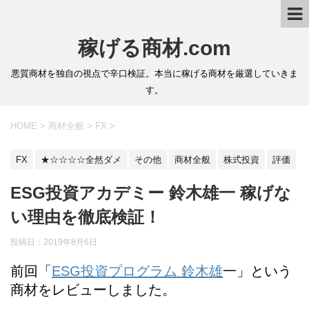
稼げる商材.com
悪質商材を独自の視点で辛口検証。本当に稼げる商材を厳選していきま
す。
HOME
>
商材全般
>
FX
>
FX
★☆☆☆☆全然ダメ
その他
商材全般
株式投資
評価
ESG投資アカデミー 鈴木雄一 稼げな
い理由を徹底検証！
投稿日：2019年8月6日
前回「
ESG投資プログラム 鈴木雄
一」という
商材をレビューしました。