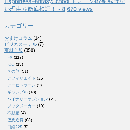
HappinessFantasySchool ドミニク拓海 稼げな
い理由を徹底検証！ - 8,670 views
カテゴリー
おまけコラム
(14)
ビジネスモデル
(7)
商材全般
(358)
FX
(117)
ICO
(19)
その他
(91)
アフィリエイト
(25)
アービトラージ
(9)
ギャンブル
(18)
バイナリーオプション
(21)
ブックメーカー
(10)
不動産
(4)
仮想通貨
(68)
日経225
(5)