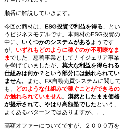
順番に解説していきます。
今回の商材は、
ESG投資で利益を得る
、とい
うビジネスモデルです。本商材のESG投資の
中に、
いくつかのシステムがある
ようです
が、
いずれもどのように稼ぐのか不明瞭なま
ま
でした。慈善事業としてナイジェリア事業
を挙げていましたが、
莫大な利益を得られる
仕組みは何か？という部分には触れられてい
ません
。また、FX自動売買システムに関して
も、
どのような仕組みで稼ぐことができるの
か触れられていません
。
漠然としたまま価格
が提示されて、やはり高額塾でした
という、
よくあるパターンではありますが、、、
高額オファーについてですが、２０００万を