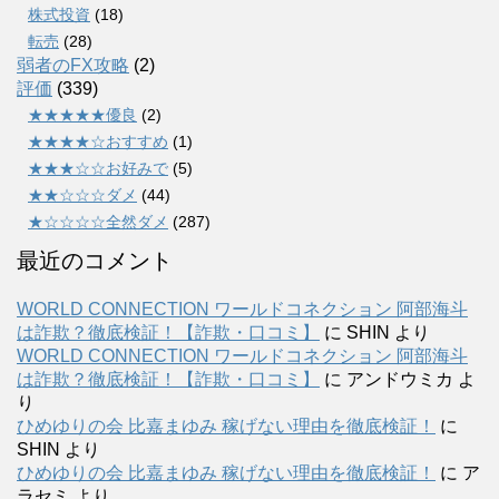
株式投資
(18)
転売
(28)
弱者のFX攻略
(2)
評価
(339)
★★★★★優良
(2)
★★★★☆おすすめ
(1)
★★★☆☆お好みで
(5)
★★☆☆☆ダメ
(44)
★☆☆☆☆全然ダメ
(287)
最近のコメント
WORLD CONNECTION ワールドコネクション 阿部海斗
は詐欺？徹底検証！【詐欺・口コミ】
に
SHIN
より
WORLD CONNECTION ワールドコネクション 阿部海斗
は詐欺？徹底検証！【詐欺・口コミ】
に
アンドウミカ
よ
り
ひめゆりの会 比嘉まゆみ 稼げない理由を徹底検証！
に
SHIN
より
ひめゆりの会 比嘉まゆみ 稼げない理由を徹底検証！
に
ア
ラセミ
より