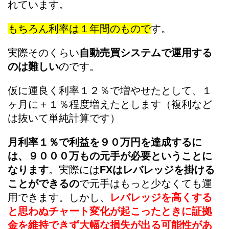
れています。
もちろん利率は１年間のもので
す。
実際そのくらい
自動売買システムで運用する
のは難しい
のです。
仮に運良く利率１２％で増やせたとして、１
ヶ月に＋１％程度増えたとします（複利など
は抜いて単純計算です）
月利率１％で利益を９０万円を達成するに
は、９０００万もの元手が必要ということに
なります
。実際には
FXはレバレッジを掛ける
ことができるの
で元手はもっと少なくても運
用できます。しかし、
レバレッジを高くする
と思わぬチャート変化が起こったときに証拠
金を維持できず大幅な損失が出る可能性があ