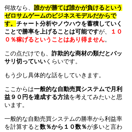
何故なら、
誰かが勝てば誰かが負けるという
ゼロサムゲームのビジネスモデルだからで
す。
チャート分析やノウハウを蓄積していく
ことで勝率を上げることは可能です
が、
１０
０％稼げるということはあり得ません
。
この点だけでも、
詐欺的な商材の類だとバッ
サリ切っていい
くらいです。
もう少し具体的な話をしていきます。
ここからは
一般的な自動売買システムで月利
益９０円を達成する方法
を考えてみたいと思
います。
一般的な自動売買システムの勝率から利益率
を計算すると
数％から１０数％
が多いと言わ