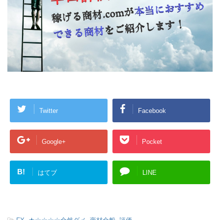
Twitter
Facebook
Google+
Pocket
B!
はてブ
LINE