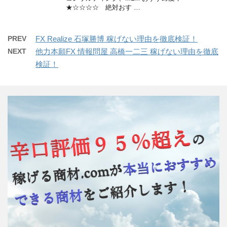
★☆☆☆☆ 絶対おす …
PREV
FX Realize 石塚勝博 稼げない理由を徹底検証！
NEXT
他力本願FX 情報問屋 高橋一二三 稼げない理由を徹底
検証！