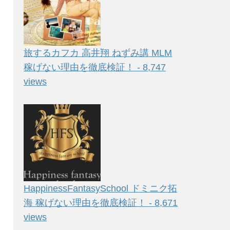
旅するカフカ 高井翔 ねずみ講 MLM
稼げない理由を徹底検証！ - 8,747
views
HappinessFantasySchool ドミニク拓
海 稼げない理由を徹底検証！ - 8,671
views