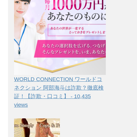
WORLD CONNECTION ワールドコ
ネクション 阿部海斗は詐欺？徹底検
証！【詐欺・口コミ】 - 10,435
views