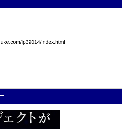
ke.com/lp39014/index.html
ー