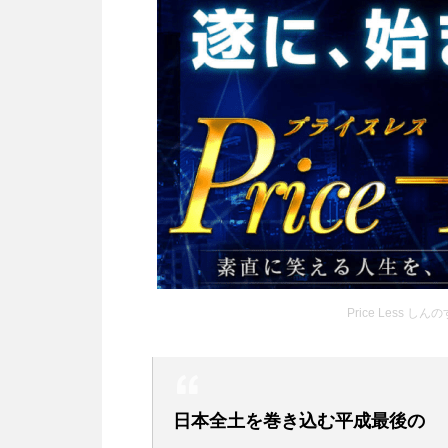
Price Less しん
日本全土を巻き込む平成最後の