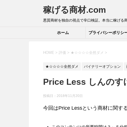
稼げる商材.com
悪質商材を独自の視点で辛口検証。本当に稼げる
ホーム
プライバシーポリシ
HOME
>
評価
>
★☆☆☆☆全然ダメ
>
★☆☆☆☆全然ダメ
バイナリーオプション
Price Less し
投稿日：2018年11月20日
今回はPrice Lessという商材に
このコンテンツの所要時間は３～５分