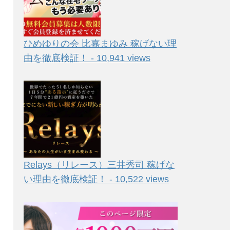
ひめゆりの会 比嘉まゆみ 稼げない理
由を徹底検証！ - 10,941 views
Relays（リレース）三井秀司 稼げな
い理由を徹底検証！ - 10,522 views