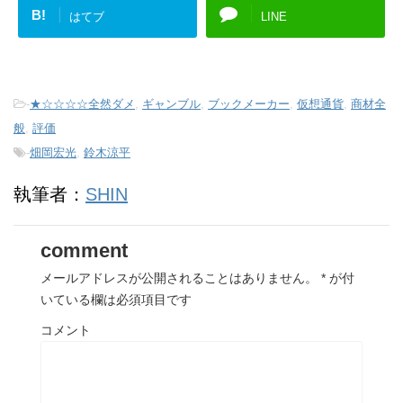
B!
はてブ
LINE
-
★☆☆☆☆全然ダメ
,
ギャンブル
,
ブックメーカー
,
仮想通貨
,
商材全
般
,
評価
-
畑岡宏光
,
鈴木涼平
執筆者：
SHIN
comment
メールアドレスが公開されることはありません。
*
が付
いている欄は必須項目です
コメント