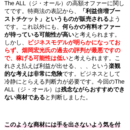
The ALL（ジ・オール）の高額オファーに関し
てです。特商法の表記から、
「利益倍増ブー
ストチケット」というものが販売される
よう
です。これ以外にも、
何らかの有料オファー
が待っている可能性が高い
と考えられます。
しかし、
ビジネスモデルが明らかになってお
らず、畑岡宏光氏の過去の評判が最悪ですの
で、稼げる可能性は低い
と考えられます。こ
れさえ払えば利益が出せる、、、という
楽観
的な考えは非常に危険
です。ビジネスとして
冷静にとらえる判断力が必要です。今回のThe
ALL（ジ・オール）は
残念ながらおすすめでき
ない商材である
と判断しました。
このような商材には手を出さないよう気を付