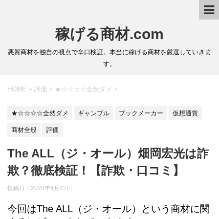
稼げる商材.com
悪質商材を独自の視点で辛口検証。本当に稼げる商材を厳選していきま
す。
HOME
>
評価
>
★☆☆☆☆全然ダメ
>
★☆☆☆☆全然ダメ
ギャンブル
ブックメーカー
仮想通貨
商材全般
評価
The ALL（ジ・オール）畑岡宏光は詐
欺？徹底検証！【詐欺・口コミ】
投稿日：
2020年4月22日
今回はThe ALL（ジ・オール）という商材に関