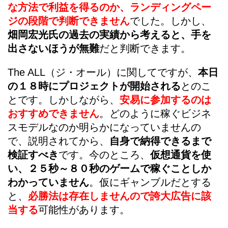
な方法で利益を得るのか、ランディングペー
ジの段階で判断できません
でした。しかし、
畑岡宏光氏の過去の実績から考えると、手を
出さないほうが無難
だと判断できます。
The ALL（ジ・オール）に関してですが、
本日
の１８時にプロジェクトが開始される
とのこ
とです。しかしながら、
安易に参加するのは
おすすめできません
。どのように稼ぐビジネ
スモデルなのか明らかになっていませんの
で、説明されてから、
自身で納得できるまで
検証すべき
です。今のところ、
仮想通貨を使
い、２５秒～８０秒のゲームで稼ぐことしか
わかっていません
。仮にギャンブルだとする
と、
必勝法は存在しませんので誇大広告に該
当する
可能性があります。