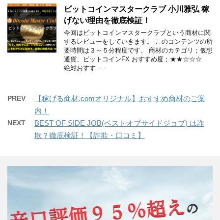
ビットコインマスタークラブ 小川雅弘 稼
げない理由を徹底検証！
今回はビットコインマスタークラブという商材に関
するレビューをしていきます。 このコンテンツの所
要時間は３～５分程度です。 商材のカテゴリ；仮想
通貨、ビットコインFX おすすめ度；★★☆☆☆
絶対おすす …
PREV
【稼げる商材.comオリジナル】おすすめ商材のご案
内！
NEXT
BEST OF SIDE JOB(ベストオブサイドジョブ) は詐
欺？徹底検証！【詐欺・口コミ】