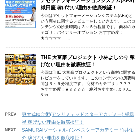
アセットフォーメーションシステム(AFS)
織田慶 稼げない理由を徹底検証！
今回はアセットフォーメーションシステム(AFS)と
いう商材に関するレビューをしていきます。 このコ
ンテンツの所要時間は３～５分程度です。 商材のカ
テゴリ；バイナリーオプション おすすめ度；
★☆☆☆☆ …
THE 大富豪プロジェクト 小林よしのり 稼
げない理由を徹底検証！
今回はTHE 大富豪プロジェクトという商材に関する
レビューをしていきます。 このコンテンツの所要時
間は３～５分程度です。 商材のカテゴリ；？？？
おすすめ度；★☆☆☆☆ 絶対おすすめしません。
&nb …
PREV
東大式錬金術(アンリミテッドスターアカデミー) 板橋
星 稼げない理由を徹底検証！
NEXT
SAMURAIソーシャルインベスターアカデミー 竹井佑
介 稼げない理由を徹底検証！