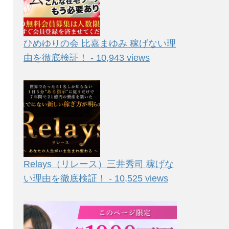
ひめゆりの会 比嘉まゆみ 稼げない理
由を徹底検証！ - 10,943 views
Relays（リレース）三井秀司 稼げな
い理由を徹底検証！ - 10,525 views