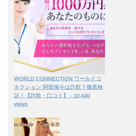
WORLD CONNECTION ワールドコ
ネクション 阿部海斗は詐欺？徹底検
証！【詐欺・口コミ】 - 10,440
views