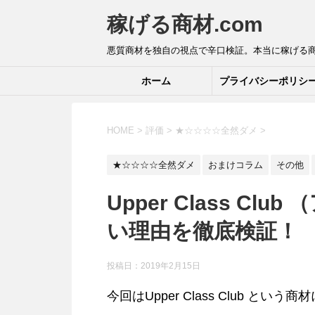
稼げる商材.com
悪質商材を独自の視点で辛口検証。本当に稼げる
ホーム
プライバシーポリシ
HOME
>
評価
>
★☆☆☆☆全然ダメ
>
★☆☆☆☆全然ダメ
おまけコラム
その他
Upper Class C
い理由を徹底検証！
投稿日：2019年2月15日
今回はUpper Class Club 