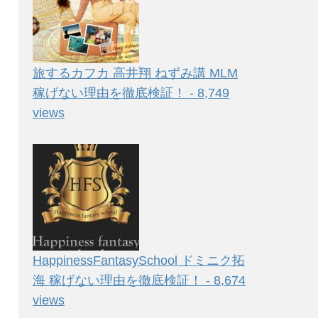
旅するカフカ 高井翔 ねずみ講 MLM
稼げない理由を徹底検証！ - 8,749
views
HappinessFantasySchool ドミニク拓
海 稼げない理由を徹底検証！ - 8,674
views