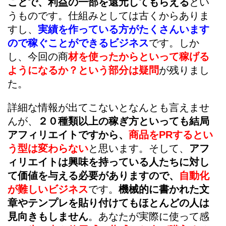
ことで、利益の一部を還元してもらえる
とい
うものです。仕組みとしては古くからありま
すし、
実績を作っている方がたくさんいます
ので稼ぐことができるビジネス
です。しか
し、今回の商
材を使ったからといって稼げる
ようになるか？という部分は疑問
が残りまし
た。
詳細な情報が出てこないとなんとも言えませ
んが、
２０種類以上の稼ぎ方といっても結局
アフィリエイトですから、
商品をPRするとい
う型は変わらない
と思います。そして、
アフ
ィリエイトは興味を持っている人たちに対し
て価値を与える必要がありますので、
自動化
が難しいビジネス
です。
機械的に書かれた文
章やテンプレを貼り付けてもほとんどの人は
見向きもしません
。あなたが実際に使って感