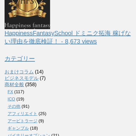
HappinessFantasySchool ドミニク拓海 稼げな
い理由を徹底検証！ - 8,673 views
カテゴリー
おまけコラム
(14)
ビジネスモデル
(7)
商材全般
(358)
FX
(117)
ICO
(19)
その他
(91)
アフィリエイト
(25)
アービトラージ
(9)
ギャンブル
(18)
バイナリーオプション
(21)