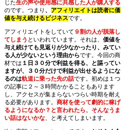
じた
生の声や使用感に共感した人が購入する
のです。つまり
、
アフィリエイトは読者に価
値を与え続けるビジネス
です。
アフィリエイトをしていて
９割の人が脱落し
てしまう
といわれています。それは、
価値を
与え続けても見返りが少なかったり、みてい
る人が少ないという理由から
です。今回の商
材では
１日３０分で利益を得る、と謳ってい
ますが、３０分だけで利益が出せるようにな
るのは
軌道に乗った先の話
です。初めは１つ
の記事に２～３時間かかることもあります
し、アクセスが集まらないつらい時期を耐え
る必要があります。
商材を使って劇的に稼げ
るようになるか？と言われたら、そんなうま
い話はないかな
、と考えてしまいます。