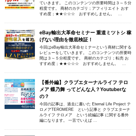
ていきます。 このコンテンツの所要時間は３～５分
程度です。 商材のカテゴリ；アフィリエイト おす
すめ度；★★☆☆☆ おすすめしません。 …
eBay輸出大革命セミナー 重道ミツトシ 稼
げない理由を徹底検証！
今回はeBay輸出大革命セミナーという商材に関する
レビューをしていきます。 このコンテンツの所要時
間は３～５分程度です。 商材のカテゴリ；転売 お
すすめ度；★★☆☆☆ おすすめしません。 …
【番外編】クラブエターナルライフ テロ
メア 蝶乃舞 ってどんな人？Youtuberな
の？
今回の記事は、過去に書いた Eternal Life Project テ
ロメアTEROMERE という記事と クラブエターナ
ルライフ テロメア という続編記事 に関する番外
編になります。 一言でいえば …