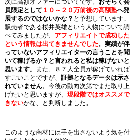
次に高額オファーについてです。
おそらく会
員限定として
１０～２０万前後の高額塾
へ発
展するのではないかな？
と予想しています。
販売者である桜井英雄という人物について調
べてみましたが、
アフィリエイトで成功した
という情報は出てきませんでした
。
実績が伴
っていないアフィリエイターの言うことを聞
いて稼げるか？と言われると私は稼げないと
思います
。また、８７人全員が稼げていれば
すごいことですが、
証拠となるデータは示さ
れていません
。今後の動向次第でまた取り上
げたいと思いますが、
現段階ではオススメで
きない
かな、と判断しました。
このような商材には手を出さないよう気を付